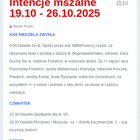
Intencje mszalne
19.10 - 26.10.2025
Marek Polok
XXIX NIEDZIELA ZWYKŁA
9:00 Osiedle Do B. Opatrz przez wst. MBNPomocy z podz. za
otrzymane łaski z prośbą o dalsze B. błogosławieństwo, zdrowie, Dary
Ducha Św. w rodzinie Friedrich, w rodzinach dzieci. Za ++ męża i ojca
Franciszka Friedrich, synów Waldemara i Andrzeja, rodziców Kroczek,
Friedrich, siostrę Emilię, brata Ryszarda, rodziców chrzestnych, za
wszystkich ++ z rodzin i pokrew. z obu stron, za dusze w czyśćcu
cierpiące.
CZWARTEK
15:30 Osiedle Spotkanie dla kl. VII
16:30 Osiedle Różaniec i Msza św. za + Józefa Kaczmarczyk 1 – szą
rocznicę śmierci.