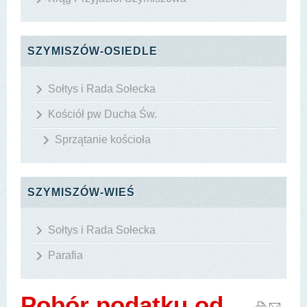
SZYMISZÓW-OSIEDLE
Sołtys i Rada Sołecka
Kościół pw Ducha Św.
Sprzątanie kościoła
SZYMISZÓW-WIEŚ
Sołtys i Rada Sołecka
Parafia
Pobór podatku od