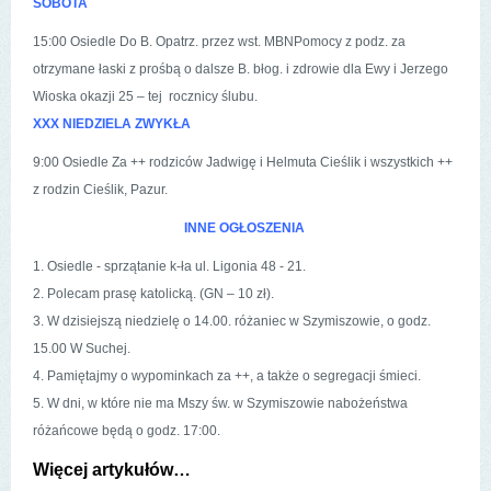
SOBOTA
15:00 Osiedle Do B. Opatrz. przez wst. MBNPomocy z podz. za
otrzymane łaski z prośbą o dalsze B. błog. i zdrowie dla
Ewy i Jerzego
Wioska okazji 25 – tej rocznicy ślubu.
XXX NIEDZIELA ZWYKŁA
9:00 Osiedle Za ++ rodziców Jadwigę i Helmuta Cieślik i wszystkich ++
z rodzin Cieślik, Pazur.
INNE OGŁOSZENIA
1. Osiedle - sprzątanie k-ła ul. Ligonia 48 - 21.
2. Polecam prasę katolicką. (GN – 10 zł).
3. W dzisiejszą niedzielę o 14.00. różaniec w Szymiszowie, o godz.
15.00 W Suchej.
4. Pamiętajmy o wypominkach za ++, a także o segregacji śmieci.
5. W dni, w które nie ma Mszy św. w Szymiszowie nabożeństwa
różańcowe będą o godz. 17:00.
Więcej artykułów…