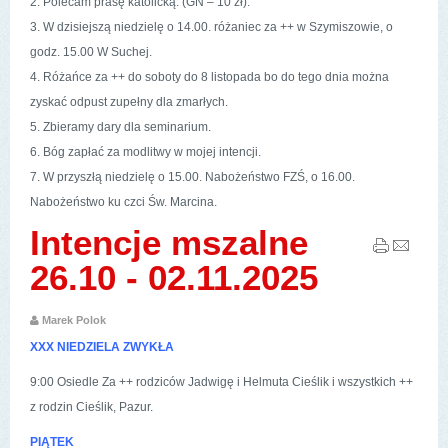
2. Polecam prasę katolicką. (GN – 10 zł).
3. W dzisiejszą niedzielę o 14.00. różaniec za ++ w Szymiszowie, o
godz. 15.00 W Suchej.
4. Różańce za ++ do soboty do 8 listopada bo do tego dnia można
zyskać odpust zupełny dla zmarłych.
5. Zbieramy dary dla seminarium.
6. Bóg zapłać za modlitwy w mojej intencji.
7. W przyszłą niedzielę o 15.00. Nabożeństwo FZŚ, o 16.00.
Nabożeństwo ku czci Św. Marcina.
Intencje mszalne
26.10 - 02.11.2025
Marek Polok
XXX NIEDZIELA ZWYKŁA
9:00 Osiedle Za ++ rodziców Jadwigę i Helmuta Cieślik i wszystkich ++
z rodzin Cieślik, Pazur.
PIĄTEK