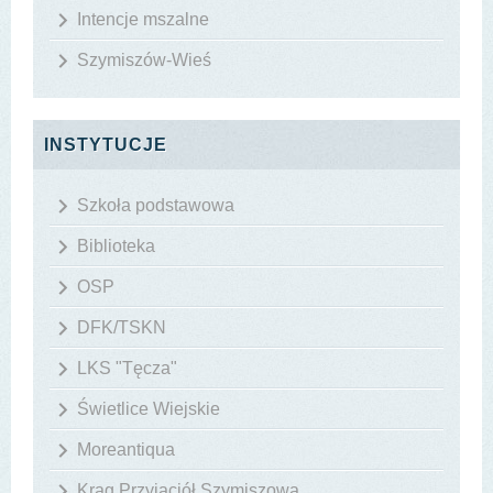
Intencje mszalne
Szymiszów-Wieś
INSTYTUCJE
Szkoła podstawowa
Biblioteka
OSP
DFK/TSKN
LKS "Tęcza"
Świetlice Wiejskie
Moreantiqua
Krąg Przyjaciół Szymiszowa