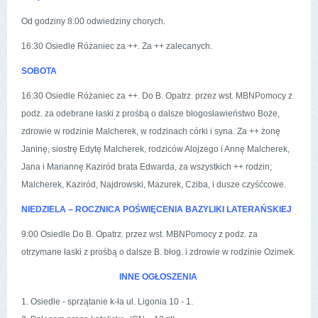
Od godziny 8:00 odwiedziny chorych.
16:30 Osiedle Różaniec za ++. Za ++ zalecanych.
SOBOTA
16:30 Osiedle Różaniec za ++. Do B. Opatrz. przez wst. MBNPomocy z
podz. za odebrane łaski z prośbą o dalsze błogosławieństwo Boże,
zdrowie w rodzinie Malcherek, w rodzinach córki i syna. Za ++ żonę
Janinę, siostrę Edytę Malcherek, rodziców Alojzego i Annę Malcherek,
Jana i Mariannę Kaziród brata Edwarda, za wszystkich ++ rodzin;
Malcherek, Kaziród, Najdrowski, Mazurek, Cziba, i dusze czyśćcowe.
NIEDZIELA – ROCZNICA POŚWIĘCENIA BAZYLIKI LATERAŃSKIEJ
9:00 Osiedle Do B. Opatrz. przez wst. MBNPomocy z podz. za
otrzymane łaski z prośbą o dalsze B. błog. i zdrowie w rodzinie Ozimek.
INNE OGŁOSZENIA
1. Osiedle - sprzątanie k-ła ul. Ligonia 10 - 1.