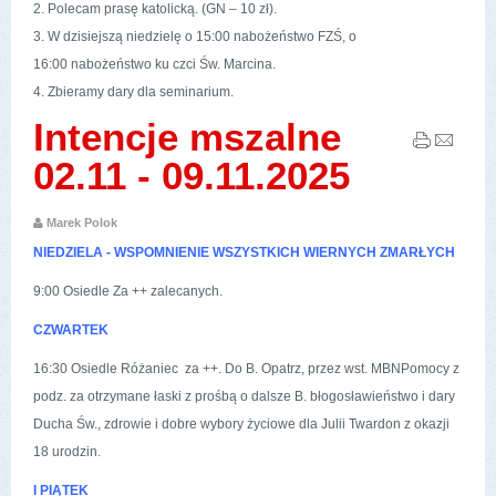
2. Polecam prasę katolicką. (GN – 10 zł).
3. W dzisiejszą niedzielę o 15:00 nabożeństwo FZŚ, o
16:00 nabożeństwo ku czci Św. Marcina.
4. Zbieramy dary dla seminarium.
Intencje mszalne
02.11 - 09.11.2025
Marek Polok
NIEDZIELA - WSPOMNIENIE WSZYSTKICH WIERNYCH ZMARŁYCH
9:00 Osiedle Za ++ zalecanych.
CZWARTEK
16:30 Osiedle Różaniec za ++. Do B. Opatrz, przez wst. MBNPomocy z
podz. za otrzymane łaski z prośbą o dalsze B. błogosławieństwo i dary
Ducha Św., zdrowie i dobre wybory życiowe dla Julii Twardon z okazji
18 urodzin.
I PIĄTEK