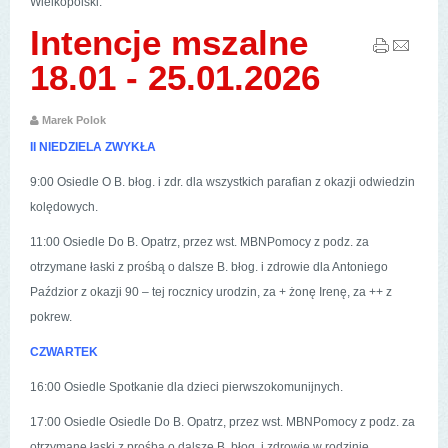
Wielkopolski.
Intencje mszalne
18.01 - 25.01.2026
Marek Polok
II NIEDZIELA ZWYKŁA
9:00 Osiedle O B. błog. i zdr. dla wszystkich parafian z okazji odwiedzin
kolędowych.
11:00 Osiedle Do B. Opatrz, przez wst. MBNPomocy z podz. za
otrzymane łaski z prośbą o dalsze B. błog. i zdrowie dla Antoniego
Paździor z okazji 90 – tej rocznicy urodzin, za + żonę Irenę, za ++ z
pokrew.
CZWARTEK
16:00 Osiedle Spotkanie dla dzieci pierwszokomunijnych.
17:00 Osiedle Osiedle Do B. Opatrz, przez wst. MBNPomocy z podz. za
otrzymane łaski z prośbą o dalsze B. błog. i zdrowie w rodzinie