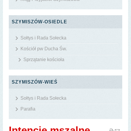
SZYMISZÓW-OSIEDLE
Sołtys i Rada Sołecka
Kościół pw Ducha Św.
Sprzątanie kościoła
SZYMISZÓW-WIEŚ
Sołtys i Rada Sołecka
Parafia
Intencje mszalne