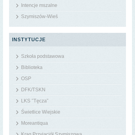
Intencje mszalne
Szymiszów-Wieś
INSTYTUCJE
Szkoła podstawowa
Biblioteka
OSP
DFK/TSKN
LKS "Tęcza"
Świetlice Wiejskie
Moreantiqua
Krąg Przyjaciół Szymiszowa