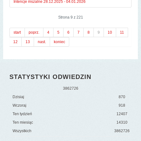
Intencje mszalne 28.12.2025 - 04.01.2026
Strona 9 z 221
start
poprz.
4
5
6
7
8
9
10
11
12
13
nast.
koniec
STATYSTYKI ODWIEDZIN
3
8
6
2
7
2
6
Dzisiaj
870
Wczoraj
918
Ten tydzień
12407
Ten miesiąc
14310
Wszystkich
3862726