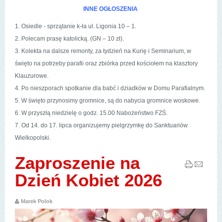
INNE OGŁOSZENIA
1. Osiedle - sprzątanie k-ła ul. Ligonia 10 – 1.
2. Polecam prasę katolicką. (GN – 10 zł).
3. Kolekta na dalsze remonty, za tydzień na Kurię i Seminarium, w
święto na potrzeby parafii oraz zbiórka przed kościołem na klasztory
Klauzurowe.
4. Po nieszporach spotkanie dla babć i dziadków w Domu Parafialnym.
5. W święto przynosimy gromnice, są do nabycia gromnice woskowe.
6. W przyszłą niedzielę o godz. 15.00 Nabożeństwo FZŚ.
7. Od 14. do 17. lipca organizujemy pielgrzymkę do Sanktuariów
Wielkopolski.
Zaproszenie na
Dzień Kobiet 2026
Marek Polok