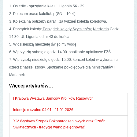
1. Osiedle - sprzątanie k-ła ul. Ligonia 56 - 39.
2. Polecam prasę katolicką. (GN – 10 zł).
3. Kolekta na potrzeby parafii, za tydzień kolekta kolędowa.
4. Porządek kolędy:
Porządek kolędy Szymiszów;
Niedziela
Godz.
14.30. Ul. Ligonia od nr 43 do końca.
5. W dzisiejszą niedzielę święcimy wodę.
6. W przyszłą sobotę o godz. 14.00. spotkanie opłatkowe FZŚ.
7. W przyszłą niedzielę o godz. 15.00. koncert kolęd w wykonaniu
dzieci z naszej szkoły. Spotkanie pokolędowe dla Ministrantów i
Marianek.
Więcej artykułów…
I Krajowa Wystawa Samców Królików Rasowych
Intencje mszalne 04.01 - 11.01.2026
XIV Wystawa Szopek Bożonarodzeniowych oraz Ozdób
Świątecznych - tradycję warto pielęgnować