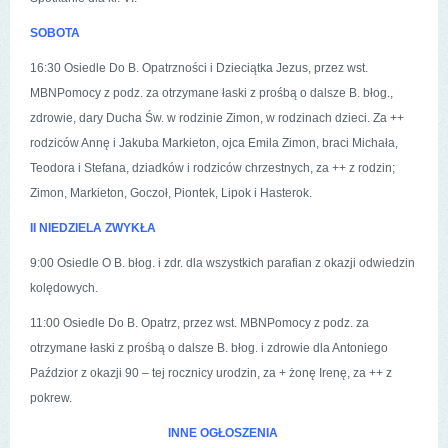
SOBOTA
16:30 Osiedle Do B. Opatrzności i Dzieciątka Jezus, przez wst.
MBNPomocy z podz. za otrzymane łaski z prośbą o dalsze B. błog.,
zdrowie, dary Ducha Św. w rodzinie Zimon, w rodzinach dzieci. Za ++
rodziców Annę i Jakuba Markieton, ojca Emila Zimon, braci Michała,
Teodora i Stefana, dziadków i rodziców chrzestnych, za ++ z rodzin;
Zimon, Markieton, Goczoł, Piontek, Lipok i Hasterok.
II NIEDZIELA ZWYKŁA
9:00 Osiedle O B. błog. i zdr. dla wszystkich parafian z okazji odwiedzin
kolędowych.
11:00 Osiedle Do B. Opatrz, przez wst. MBNPomocy z podz. za
otrzymane łaski z prośbą o dalsze B. błog. i zdrowie dla Antoniego
Paździor z okazji 90 – tej rocznicy urodzin, za + żonę Irenę, za ++ z
pokrew.
INNE OGŁOSZENIA