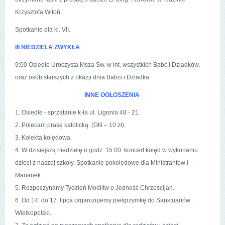
Krzysztofa Witoń.
Spotkanie dla kl. VII.
III NIEDZIELA ZWYKŁA
9:00 Osiedle Uroczysta Msza Św. w int. wszystkich Babć i Dziadków,
oraz osób starszych z okazji dnia Babci i Dziadka.
INNE OGŁOSZENIA
1. Osiedle - sprzątanie k-ła ul. Ligonia 48 - 21.
2. Polecam prasę katolicką. (GN – 10 zł).
3. Kolekta kolędowa.
4. W dzisiejszą niedzielę o godz. 15.00. koncert kolęd w wykonaniu
dzieci z naszej szkoły. Spotkanie pokolędowe dla Ministrantów i
Marianek.
5. Rozpoczynamy Tydzień Modlitw o Jedność Chrześcijan.
6. Od 14. do 17. lipca organizujemy pielgrzymkę do Sanktuariów
Wielkopolski.