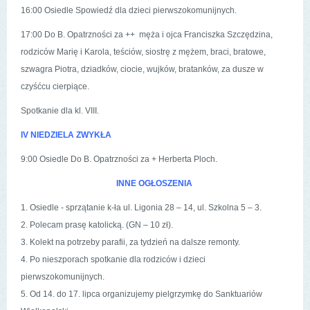
16:00 Osiedle Spowiedź dla dzieci pierwszokomunijnych.
17:00 Do B. Opatrzności za ++ męża i ojca Franciszka Szczędzina,
rodziców Marię i Karola, teściów, siostrę z mężem, braci, bratowe,
szwagra Piotra, dziadków, ciocie, wujków, bratanków, za dusze w
czyśćcu cierpiące.
Spotkanie dla kl. VIII.
IV NIEDZIELA ZWYKŁA
9:00 Osiedle Do B. Opatrzności za + Herberta Ploch.
INNE OGŁOSZENIA
1. Osiedle - sprzątanie k-ła ul. Ligonia 28 – 14, ul. Szkolna 5 – 3.
2. Polecam prasę katolicką. (GN – 10 zł).
3. Kolekt na potrzeby parafii, za tydzień na dalsze remonty.
4. Po nieszporach spotkanie dla rodziców i dzieci
pierwszokomunijnych.
5. Od 14. do 17. lipca organizujemy pielgrzymkę do Sanktuariów