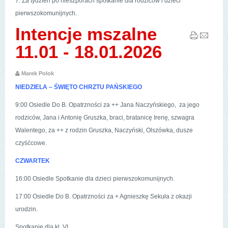
7. Za tydzień po nieszporach spotkanie dla rodziców i dzieci
pierwszokomunijnych.
Intencje mszalne
11.01 - 18.01.2026
Marek Polok
NIEDZIELA – ŚWIĘTO CHRZTU PAŃSKIEGO
9:00 Osiedle Do B. Opatrzności za ++ Jana Naczyńskiego, za jego
rodziców, Jana i Antonię Gruszka, braci, bratanicę Irenę, szwagra
Walentego, za ++ z rodzin Gruszka, Naczyński, Olszówka, dusze
czyśćcowe.
CZWARTEK
16:00 Osiedle Spotkanie dla dzieci pierwszokomunijnych.
17:00 Osiedle Do B. Opatrzności za + Agnieszkę Sekuła z okazji
urodzin.
Spotkanie dla kl. VI.