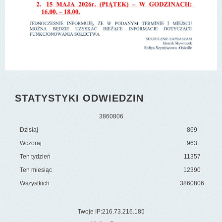
STATYSTYKI ODWIEDZIN
3
8
6
0
8
0
6
Dzisiaj
869
Wczoraj
963
Ten tydzień
11357
Ten miesiąc
12390
Wszystkich
3860806
Twoje IP:216.73.216.185