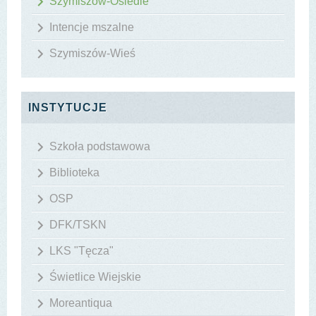
Szymiszów-Osiedle
Intencje mszalne
Szymiszów-Wieś
INSTYTUCJE
Szkoła podstawowa
Biblioteka
OSP
DFK/TSKN
LKS "Tęcza"
Świetlice Wiejskie
Moreantiqua