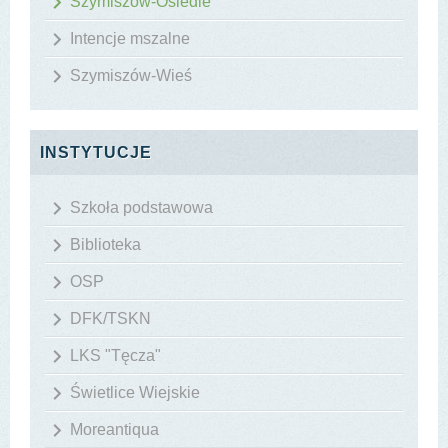
Szymiszów-Osiedle
Intencje mszalne
Szymiszów-Wieś
INSTYTUCJE
Szkoła podstawowa
Biblioteka
OSP
DFK/TSKN
LKS "Tęcza"
Świetlice Wiejskie
Moreantiqua