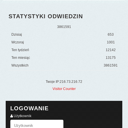
STATYSTYKI ODWIEDZIN
3
8
6
1
5
9
1
Dzisiaj
653
Wczoraj
1001
Ten tydzień
12142
Ten miesiąc
13175
Wszystkich
3861591
Twoje IP:216.73.216.72
Visitor Counter
LOGOWANIE
Użytkownik