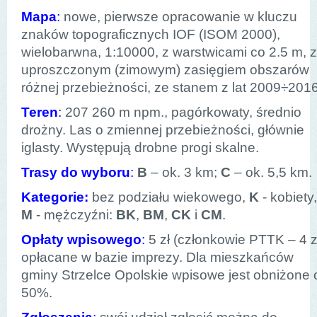
Mapa
:
nowe, pierwsze opracowanie w kluczu
znaków topograficznych IOF (ISOM 2000),
wielobarwna, 1:10000, z warstwicami co 2.5 m, z
uproszczonym (zimowym) zasięgiem obszarów
różnej przebieżności, ze stanem z lat 2009÷2016
Teren
:
207 260 m npm., pagórkowaty, średnio
drożny. Las o zmiennej przebieżności, głównie
iglasty. Występują drobne progi skalne.
Trasy do wyboru
:
B
– ok. 3 km;
C
– ok. 5,5 km.
Kategorie:
bez podziału wiekowego,
K
- kobiety,
M
- mężczyźni:
BK
,
BM
,
CK
i
CM
.
Opłaty wpisowego
:
5 zł (członkowie PTTK – 4 zł
opłacane w bazie imprezy. Dla mieszkańców
gminy Strzelce Opolskie wpisowe jest obniżone 
50%.