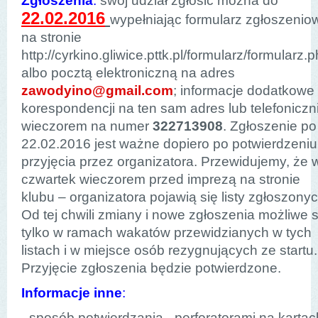
Zgłoszenia
:
swój udział zgłosić można do
22.02.2016
wypełniając formularz zgłoszenio
na stronie
http://cyrkino.gliwice.pttk.pl/formularz/formularz.
albo pocztą elektroniczną na adres
zawodyino@gmail.com
; informacje dodatkowe
korespondencji na ten sam adres lub telefoniczn
wieczorem na numer
322713908
. Zgłoszenie po
22.02.2016 jest ważne dopiero po potwierdzeniu
przyjęcia przez organizatora. Przewidujemy, że 
czwartek wieczorem przed imprezą na stronie
klubu – organizatora pojawią się listy zgłoszonyc
Od tej chwili zmiany i nowe zgłoszenia możliwe 
tylko w ramach wakatów przewidzianych w tych
listach i w miejsce osób rezygnujących ze startu.
Przyjęcie zgłoszenia będzie potwierdzone.
Informacje inne
:
- sposób potwierdzania - perforatorami na kartac