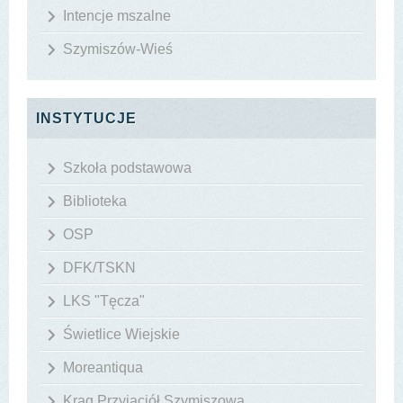
Intencje mszalne
Szymiszów-Wieś
INSTYTUCJE
Szkoła podstawowa
Biblioteka
OSP
DFK/TSKN
LKS "Tęcza"
Świetlice Wiejskie
Moreantiqua
Krąg Przyjaciół Szymiszowa