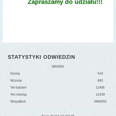
Zapraszamy do udziału!!!
STATYSTYKI ODWIEDZIN
3
8
6
0
8
5
5
Dzisiaj
918
Wczoraj
963
Ten tydzień
11406
Ten miesiąc
12439
Wszystkich
3860855