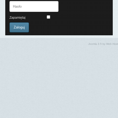
Zapamiętaj
Joomla 3.5
by
Web Host