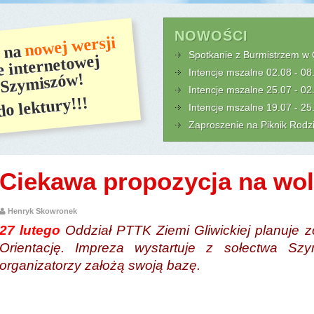
NOWOŚCI
nowej wersji
y na
Spotkanie z Burmistrzem w
ie internetowej
Intencje mszalne 02.08 - 0
 Szymiszów!
Intencje mszalne 25.07 - 0
o lektury!!!
Intencje mszalne 19.07 - 2
Zaproszenie na Piknik Rodz
Ciekawa propozycja na wo
Henryk Skowronek
27 lutego
Oddział PTTK Ziemi Gliwickiej planuje 
Orientację. Impreza wystartuje z sołectwa Szy
organizatorzy założą swoją bazę.