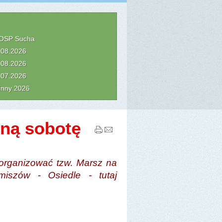
 OSP Sucha
8.08.2026
2.08.2026
5.07.2026
inny 2026
lną sobotę
zorganizować tzw. Marsz na
miszów - Osiedle - tutaj