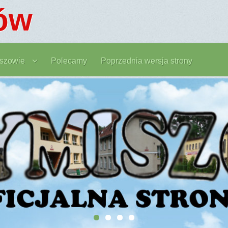
ów
szowie
Polecamy
Poprzednia wersja strony