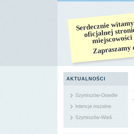
Serdecznie witam
oficjalnej stron
miejscowości
Zapraszamy d
AKTUALNOŚCI
Szymiszów-Osiedle
Intencje mszalne
Szymiszów-Wieś