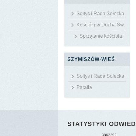
Sołtys i Rada Sołecka
Kościół pw Ducha Św.
Sprzątanie kościoła
SZYMISZÓW-WIEŚ
Sołtys i Rada Sołecka
Parafia
STATYSTYKI ODWIED
3
8
6
2
2
9
2