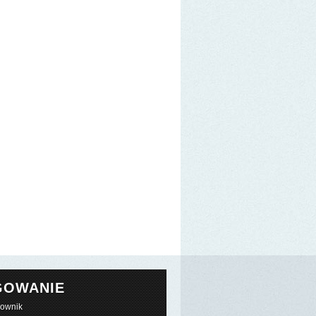
GOWANIE
kownik