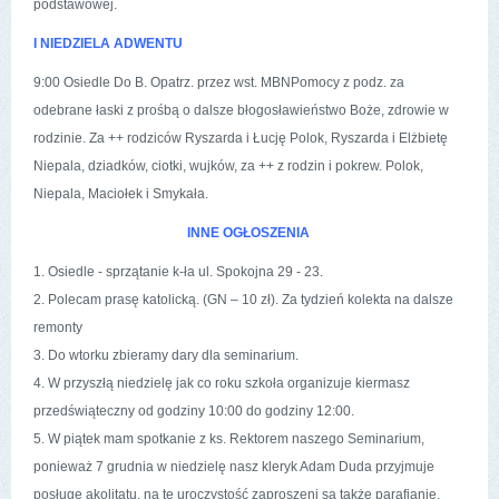
podstawowej.
I NIEDZIELA ADWENTU
9:00 Osiedle Do B. Opatrz. przez wst. MBNPomocy z podz. za
odebrane łaski z prośbą o dalsze błogosławieństwo Boże, zdrowie w
rodzinie. Za ++ rodziców Ryszarda i Łucję Polok, Ryszarda i Elżbietę
Niepala, dziadków, ciotki, wujków, za ++ z rodzin i pokrew. Polok,
Niepala, Maciołek i Smykała.
INNE OGŁOSZENIA
1. Osiedle - sprzątanie k-ła ul. Spokojna 29 - 23.
2. Polecam prasę katolicką. (GN – 10 zł). Za tydzień kolekta na dalsze
remonty
3. Do wtorku zbieramy dary dla seminarium.
4. W przyszłą niedzielę jak co roku szkoła organizuje kiermasz
przedświąteczny od godziny 10:00 do godziny 12:00.
5. W piątek mam spotkanie z ks. Rektorem naszego Seminarium,
ponieważ 7 grudnia w niedzielę nasz kleryk Adam Duda przyjmuje
posługę akolitatu, na tę uroczystość zaproszeni są także parafianie.