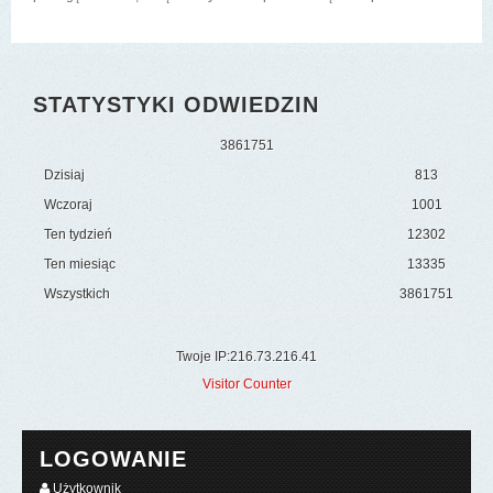
STATYSTYKI ODWIEDZIN
3
8
6
1
7
5
1
Dzisiaj
813
Wczoraj
1001
Ten tydzień
12302
Ten miesiąc
13335
Wszystkich
3861751
Twoje IP:216.73.216.41
Visitor Counter
LOGOWANIE
Użytkownik