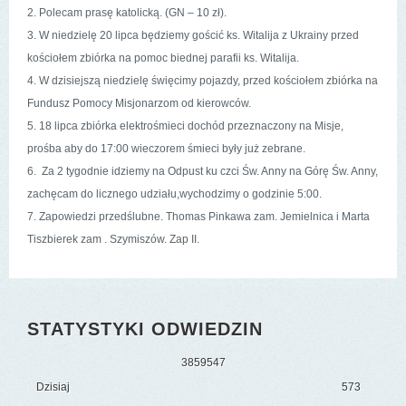
2. Polecam prasę katolicką. (GN – 10 zł).
3. W niedzielę 20 lipca będziemy gościć ks. Witalija z Ukrainy przed
kościołem zbiórka na pomoc biednej parafii ks. Witalija.
4. W dzisiejszą niedzielę święcimy pojazdy, przed kościołem zbiórka na
Fundusz Pomocy Misjonarzom od kierowców.
5. 18 lipca zbiórka elektrośmieci dochód przeznaczony na Misje,
prośba aby do 17:00 wieczorem śmieci były już zebrane.
6. Za 2 tygodnie idziemy na Odpust ku czci Św. Anny na Górę Św. Anny,
zachęcam do licznego udziału,wychodzimy o godzinie 5:00.
7. Zapowiedzi przedślubne. Thomas Pinkawa zam. Jemielnica i Marta
Tiszbierek zam . Szymiszów. Zap II.
STATYSTYKI ODWIEDZIN
3
8
5
9
5
4
7
Dzisiaj
573