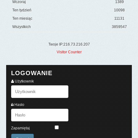
Wczoraj
1389
Ten tydzień
10098
Ten miesiąc
11131
Wszystkich
3859547
Twoje IP:216.73.216.207
Visitor Counter
LOGOWANIE
Użytkownik
Hasło
Zapamiętaj