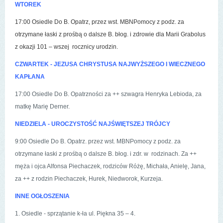
WTOREK
17:00 Osiedle Do B. Opatrz, przez wst. MBNPomocy z podz. za
otrzymane łaski z prośbą o dalsze B. błog. i zdrowie dla Marii Grabolus
z okazji 101 – wszej rocznicy urodzin.
CZWARTEK - JEZUSA CHRYSTUSA NAJWYŻSZEGO I WIECZNEGO
KAPŁANA
17:00 Osiedle Do B. Opatrzności za ++ szwagra Henryka Lebioda, za
matkę Marię Derner.
NIEDZIELA - UROCZYSTOŚĆ NAJŚWIĘTSZEJ TRÓJCY
9:00 Osiedle Do B. Opatrz. przez wst. MBNPomocy z podz. za
otrzymane łaski z prośbą o dalsze B. błog. i zdr. w rodzinach. Za ++
męża i ojca Alfonsa Piechaczek, rodziców Różę, Michała, Anielę, Jana,
za ++ z rodzin Piechaczek, Hurek, Niedworok, Kurzeja.
INNE OGŁOSZENIA
1. Osiedle - sprzątanie k-ła ul. Piękna 35 – 4.