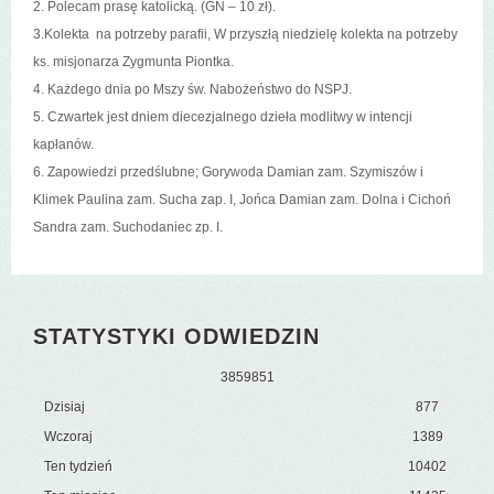
2. Polecam prasę katolicką. (GN – 10 zł).
3.Kolekta na potrzeby parafii, W przyszłą niedzielę kolekta na potrzeby
ks. misjonarza Zygmunta Piontka.
4. Każdego dnia po Mszy św. Nabożeństwo do NSPJ.
5. Czwartek jest dniem diecezjalnego dzieła modlitwy w intencji
kapłanów.
6. Zapowiedzi przedślubne; Gorywoda Damian zam. Szymiszów i
Klimek Paulina zam. Sucha zap. I, Jońca Damian zam. Dolna i Cichoń
Sandra zam. Suchodaniec zp. I.
STATYSTYKI ODWIEDZIN
3
8
5
9
8
5
1
Dzisiaj
877
Wczoraj
1389
Ten tydzień
10402