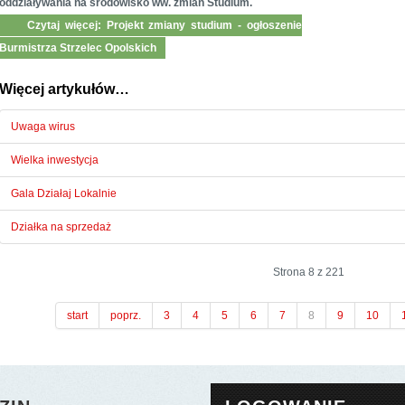
oddziaływania na środowisko ww. zmian Studium.
Czytaj więcej: Projekt zmiany studium - ogłoszenie
Burmistrza Strzelec Opolskich
Więcej artykułów…
Uwaga wirus
Wielka inwestycja
Gala Działaj Lokalnie
Działka na sprzedaż
Strona 8 z 221
start
poprz.
3
4
5
6
7
8
9
10