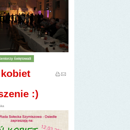
Seniorzy świętowali
 kobiet
zenie :)
ska