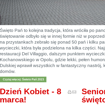
Święto Pań to kolejna tradycja, która wróciła po pan
świętowanie odbyło się w innej formie niż w poprzed
na przystankach zebrało się ponad 50 pań i kilku p
wycieczki, która była podzielona na kilka części. Na
restauracji Del Villaggio, dalszym punktem wycieczki b
Kochanowskiego w Opolu, gdzie lekki, pełen humor
Dulskiej wprawił wszystkich w fantastyczny nastrój, 
domów.
Czytaj więcej: Świeto Pań 2023
Dzień Kobiet - 8
Senio
marca!
święt