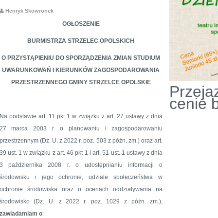
Henryk Skowronek
OGŁOSZENIE
BURMISTRZA STRZELEC OPOLSKICH
O PRZYSTĄPIENIU DO SPORZĄDZENIA ZMIAN STUDIUM
UWARUNKOWAŃ I KIERUNKÓW ZAGOSPODAROWANIA
PRZESTRZENNEGO GMINY STRZELCE OPOLSKIE
Przeja
cenie b
Na podstawie art. 11 pkt 1 w związku z art. 27 ustawy z dnia
27 marca 2003 r. o planowaniu i zagospodarowaniu
przestrzennym (Dz. U. z 2022 r. poz. 503 z późn. zm.) oraz art.
39 ust. 1 w związku z art. 46 pkt 1 i art. 51 ust. 1 ustawy z dnia
3 października 2008 r. o udostępnianiu informacji o
środowisku i jego ochronie, udziale społeczeństwa w
ochronie środowiska oraz o ocenach oddziaływania na
środowisko (Dz. U. z 2022 r. poz. 1029 z późn. zm.),
zawiadamiam
o
: