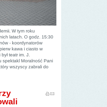
demii. W tym roku
nich latach. O godz. 15:30
anów - koordynatorów
jpierw kawa i ciasto w
ył teatr im. J.
u spektakl Moralność Pani
który wszyscy zabrali do
rzy
owali