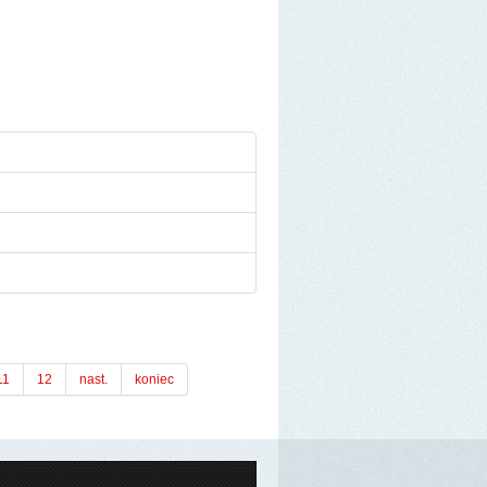
11
12
nast.
koniec