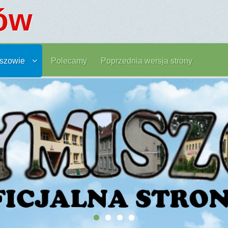
ów
szowie
Polecamy
Poprzednia wersja strony