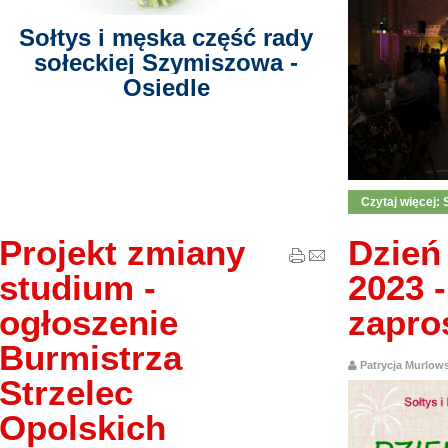
Sołtys i męska część rady
sołeckiej Szymiszowa -
Osiedle
Czytaj więcej: 
Projekt zmiany
Dzień
studium -
2023 -
ogłoszenie
zapros
Burmistrza
Patrycja Murlow
Strzelec
Opolskich