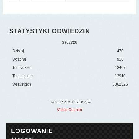
STATYSTYKI ODWIEDZIN
3
8
6
2
3
2
6
Dzisiaj
470
Wczoraj
918
Ten tydzień
12407
Ten miesiąc
13910
Wszystkich
3862326
Twoje IP:216.73.216.214
Visitor Counter
LOGOWANIE