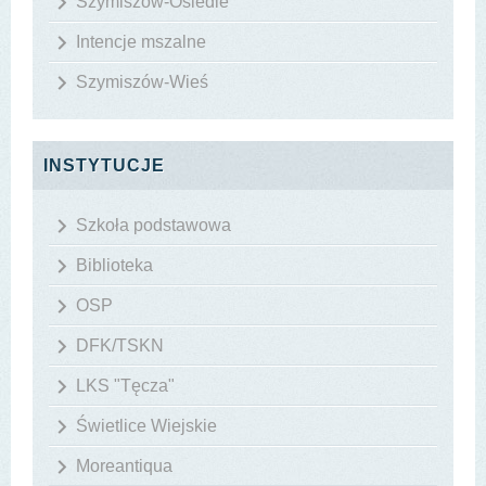
Szymiszów-Osiedle
Intencje mszalne
Szymiszów-Wieś
INSTYTUCJE
Szkoła podstawowa
Biblioteka
OSP
DFK/TSKN
LKS "Tęcza"
Świetlice Wiejskie
Moreantiqua