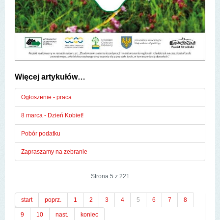
Więcej artykułów…
Ogłoszenie - praca
8 marca - Dzień Kobiet!
Pobór podatku
Zapraszamy na zebranie
Strona 5 z 221
start
poprz.
1
2
3
4
5
6
7
8
9
10
nast.
koniec