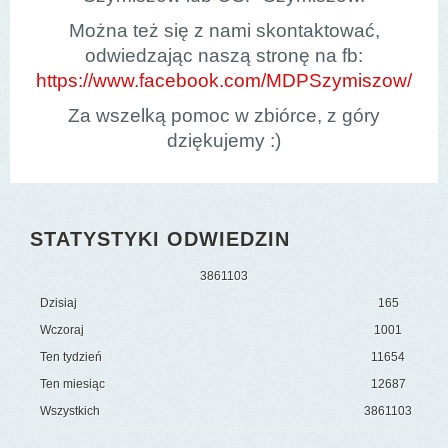
Można też się z nami skontaktować,
odwiedzając naszą stronę na fb:
https://www.facebook.com/MDPSzymiszow/
Za wszelką pomoc w zbiórce, z góry
dziękujemy :)
STATYSTYKI ODWIEDZIN
3
8
6
1
1
0
3
Dzisiaj
165
Wczoraj
1001
Ten tydzień
11654
Ten miesiąc
12687
Wszystkich
3861103