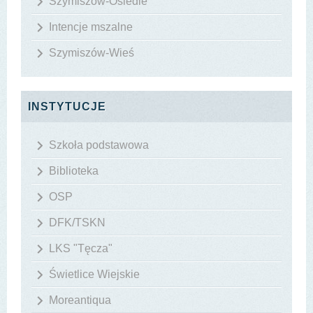
Szymiszów-Osiedle
Intencje mszalne
Szymiszów-Wieś
INSTYTUCJE
Szkoła podstawowa
Biblioteka
OSP
DFK/TSKN
LKS "Tęcza"
Świetlice Wiejskie
Moreantiqua