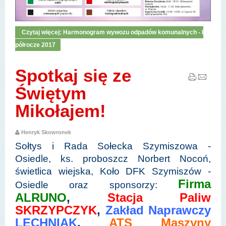
Czytaj więcej: Harmonogram wywozu odpadów komunalnych - I
półrocze 2017
Spotkaj się ze
Świętym
Mikołajem!
Henryk Skowronek
Sołtys i Rada Sołecka Szymiszowa -
Osiedle, ks. proboszcz Norbert Nocoń,
świetlica wiejska, Koło DFK Szymiszów -
Firma
Osiedle oraz sponsorzy:
ALRUNO
,
Stacja Paliw
SKRZYPCZYK
,
Zakład Naprawczy
LECHNIAK
,
ATS Maszyny