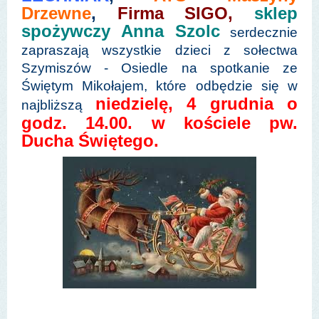
Drzewne
,
Firma SIGO,
sklep
spożywczy Anna Szolc
serdecznie
zapraszają wszystkie dzieci z sołectwa
Szymiszów - Osiedle na spotkanie ze
Świętym Mikołajem, które odbędzie się w
niedzielę, 4 grudnia o
najbliższą
godz. 14.00. w kościele pw.
Ducha Świętego.