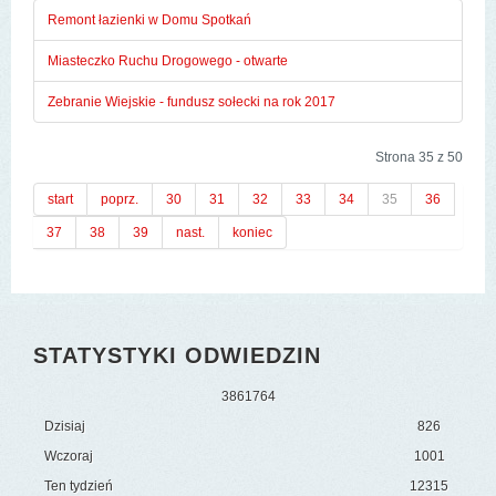
Remont łazienki w Domu Spotkań
Miasteczko Ruchu Drogowego - otwarte
Zebranie Wiejskie - fundusz sołecki na rok 2017
Strona 35 z 50
start
poprz.
30
31
32
33
34
35
36
37
38
39
nast.
koniec
STATYSTYKI ODWIEDZIN
3
8
6
1
7
6
4
Dzisiaj
826
Wczoraj
1001
Ten tydzień
12315