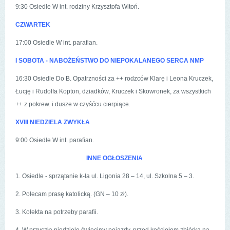
9:30 Osiedle W int. rodziny Krzysztofa Witoń.
CZWARTEK
17:00 Osiedle W int. parafian.
I SOBOTA -
NABOŻEŃSTWO DO NIEPOKALANEGO SERCA NMP
16:30 Osiedle Do B. Opatrzności za ++ rodzców Klarę i Leona Kruczek,
Łucję i Rudolfa Kopton, dziadków, Kruczek i Skowronek, za wszystkich
++ z pokrew. i dusze w czyśćcu cierpiące.
XVIII NIEDZIELA ZWYKŁA
9:00 Osiedle W int. parafian.
INNE OGŁOSZENIA
1. Osiedle - sprzątanie k-ła ul. Ligonia 28 – 14, ul. Szkolna 5 – 3.
2. Polecam prasę katolicką. (GN – 10 zł).
3. Kolekta na potrzeby parafii.
4. W przyszłą niedzielę święcimy pojazdy, przed kościołem zbiórka na