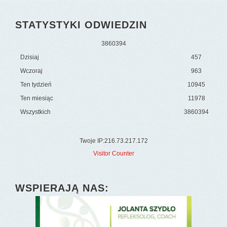
STATYSTYKI ODWIEDZIN
3
8
6
0
3
9
4
Dzisiaj
457
Wczoraj
963
Ten tydzień
10945
Ten miesiąc
11978
Wszystkich
3860394
Twoje IP:216.73.217.172
Visitor Counter
WSPIERAJĄ NAS: