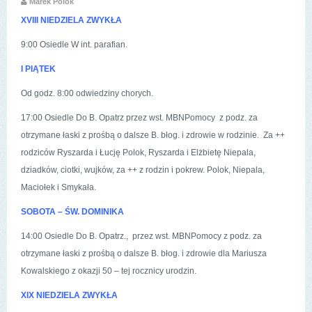
Marek Polok
XVIII NIEDZIELA ZWYKŁA
9:00 Osiedle W int. parafian.
I PIĄTEK
Od godz. 8:00 odwiedziny chorych.
17:00 Osiedle Do B. Opatrz przez wst. MBNPomocy z podz. za
otrzymane łaski z prośbą o dalsze B. błog. i zdrowie w rodzinie. Za ++
rodziców Ryszarda i Łucję Polok, Ryszarda i Elżbietę Niepala,
dziadków, ciotki, wujków, za ++ z rodzin i pokrew. Polok, Niepala,
Maciołek i Smykała.
SOBOTA
– ŚW. DOMINIKA
14:00 Osiedle Do B. Opatrz., przez wst. MBNPomocy z podz. za
otrzymane łaski z prośbą o dalsze B. błog. i zdrowie dla Mariusza
Kowalskiego z okazji 50 – tej rocznicy urodzin.
XIX NIEDZIELA ZWYKŁA