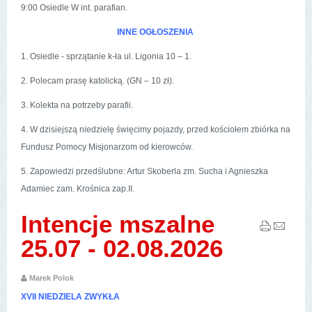
9:00 Osiedle W int. parafian.
INNE OGŁOSZENIA
1. Osiedle - sprzątanie k-ła ul. Ligonia 10 – 1.
2. Polecam prasę katolicką. (GN – 10 zł).
3. Kolekta na potrzeby parafii.
4. W dzisiejszą niedzielę święcimy pojazdy, przed kościołem zbiórka na
Fundusz Pomocy Misjonarzom od kierowców.
5. Zapowiedzi przedślubne: Artur Skoberla zm. Sucha i Agnieszka
Adamiec zam. Krośnica zap.II.
Intencje mszalne
25.07 - 02.08.2026
Marek Polok
XVII NIEDZIELA ZWYKŁA